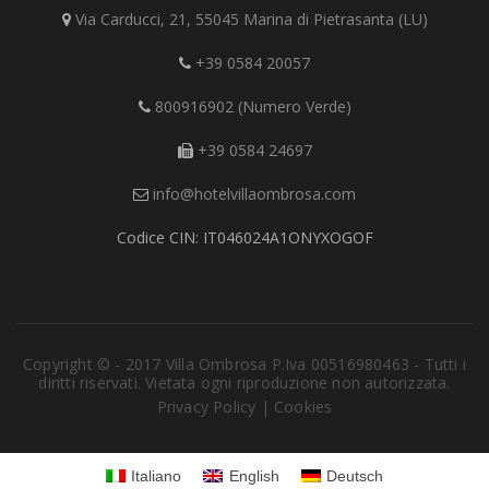
Via Carducci, 21, 55045 Marina di Pietrasanta (LU)
+39 0584 20057
800916902 (Numero Verde)
+39 0584 24697
info@hotelvillaombrosa.com
Codice CIN: IT046024A1ONYXOGOF
Copyright © - 2017 Villa Ombrosa P.Iva 00516980463 - Tutti i
diritti riservati. Vietata ogni riproduzione non autorizzata.
Privacy Policy
|
Cookies
Italiano
English
Deutsch