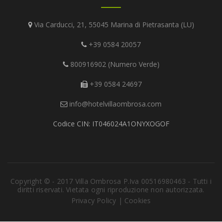
Via Carducci, 21, 55045 Marina di Pietrasanta (LU)
+39 0584 20057
800916902 (Numero Verde)
+39 0584 24697
info@hotelvillaombrosa.com
Codice CIN: IT046024A1ONYXOGOF
Copyright © - 2017 Villa Ombrosa P.Iva 00516980463 - Tutti i
diritti riservati. Vietata ogni riproduzione non autorizzata.
Privacy Policy
|
Cookies