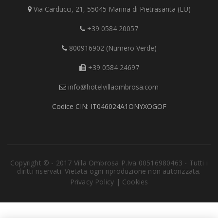
Via Carducci, 21, 55045 Marina di Pietrasanta (LU)
+39 0584 20057
800916902 (Numero Verde)
+39 0584 24697
info@hotelvillaombrosa.com
Codice CIN: IT046024A1ONYXOGOF
Copyright © - 2017 Villa Ombrosa P.Iva 00516980463 - Tutti i
diritti riservati. Vietata ogni riproduzione non autorizzata.
Privacy Policy
|
Cookies