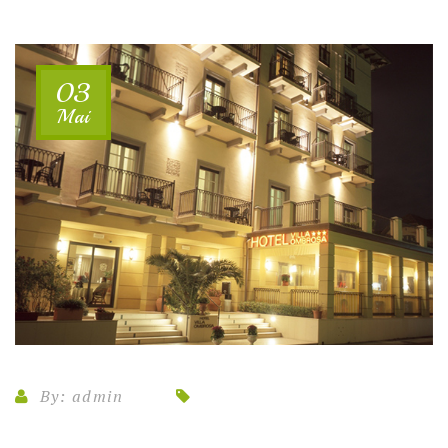
03
Mai
By:
admin