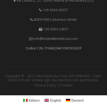
Via Carducci, 21, 55045 Marina di Pietrasanta (LU)
+39 0584 20057
800916902 (Numero Verde)
+39 0584 24697
info@hotelvillaombrosa.com
Codice CIN: IT046024A1ONYXOGOF
Copyright © - 2017 Villa Ombrosa P.Iva 00516980463 - Tutti i
diritti riservati. Vietata ogni riproduzione non autorizzata.
Privacy Policy
|
Cookies
Italiano
English
Deutsch