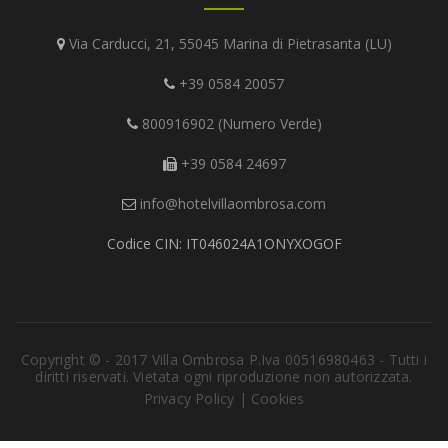
Via Carducci, 21, 55045 Marina di Pietrasanta (LU)
+39 0584 20057
800916902 (Numero Verde)
+39 0584 24697
info@hotelvillaombrosa.com
Codice CIN: IT046024A1ONYXOGOF
Copyright © - 2017 Villa Ombrosa P.Iva 00516980463 - Tutti i
diritti riservati. Vietata ogni riproduzione non autorizzata.
Privacy Policy
|
Cookies