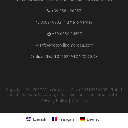
+39 0584 20057
800916902 (Numero Verde)
+39 0584 24697
info@hotelvillaombrosa.com
Codice CIN: IT046024A1ONYXOGOF
Copyright © - 2017 Villa Ombrosa P.Iva 00516980463 - Tutti i
diritti riservati. Vietata ogni riproduzione non autorizzata.
Privacy Policy
|
Cookies
English
Français
Deutsch