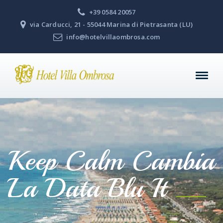
+39 0584 20057
via Carducci, 21 - 55044 Marina di Pietrasanta (LU)
info@hotelvillaombrosa.com
Keep Calm Cambia
La Data Blu It