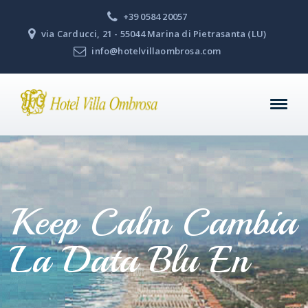
+39 0584 20057
via Carducci, 21 - 55044 Marina di Pietrasanta (LU)
info@hotelvillaombrosa.com
Keep Calm Cambia
La Data Blu En