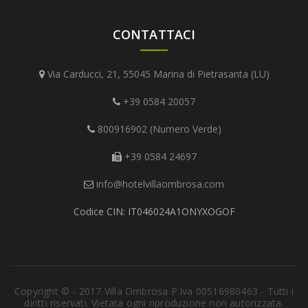
CONTATTACI
Via Carducci, 21, 55045 Marina di Pietrasanta (LU)
+39 0584 20057
800916902 (Numero Verde)
+39 0584 24697
info@hotelvillaombrosa.com
Codice CIN: IT046024A1ONYXOGOF
Copyright © - 2017 Villa Ombrosa P.Iva 00516980463 - Tutti i
diritti riservati. Vietata ogni riproduzione non autorizzata.