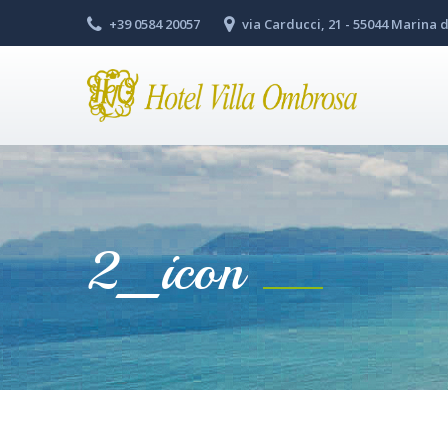
+39 0584 20057
via Carducci, 21 - 55044 Marina d
2_icon