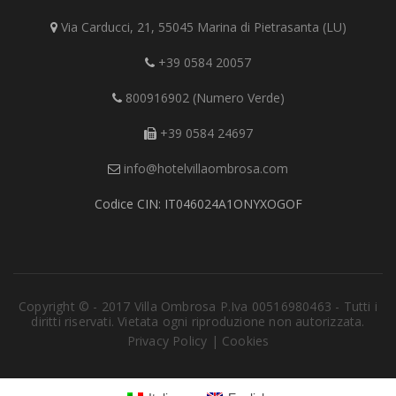
Via Carducci, 21, 55045 Marina di Pietrasanta (LU)
+39 0584 20057
800916902 (Numero Verde)
+39 0584 24697
info@hotelvillaombrosa.com
Codice CIN: IT046024A1ONYXOGOF
Copyright © - 2017 Villa Ombrosa P.Iva 00516980463 - Tutti i
diritti riservati. Vietata ogni riproduzione non autorizzata.
Privacy Policy
|
Cookies