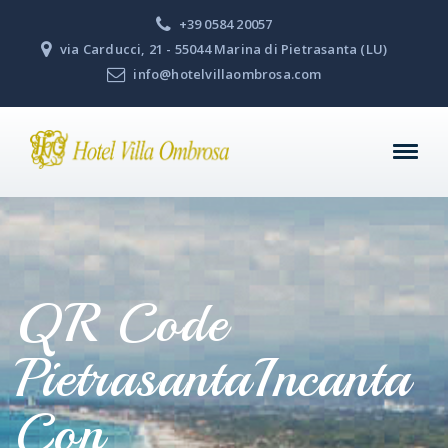
+39 0584 20057
via Carducci, 21 - 55044 Marina di Pietrasanta (LU)
info@hotelvillaombrosa.com
QR Code
PietrasantaIncanta
Con