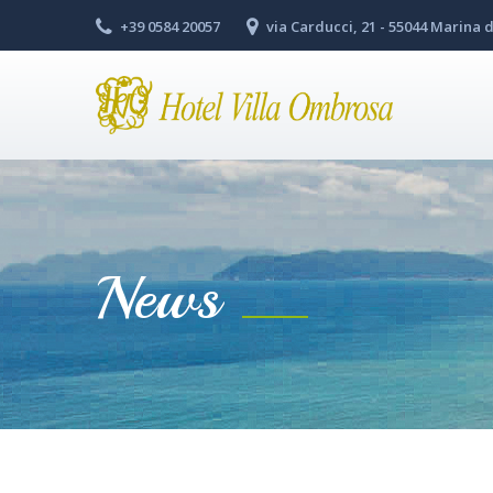
+39 0584 20057
via Carducci, 21 - 55044 Marina d
News