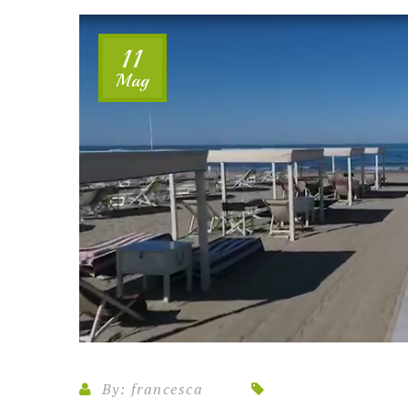
11
Mag
By:
francesca