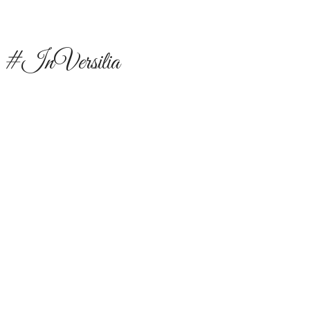
i #InVersilia